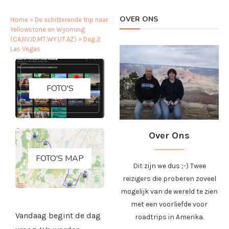
OVER ONS
Home
»
De schitterende trip naar
Yellowstone en Wyoming
(CA,NV,ID,MT,WY,UT,AZ)
»
Dag 2
Las Vegas
FOTO'S
Over Ons
FOTO'S MAP
Dit zijn we dus ;-) Twee
reizigers die proberen zoveel
mogelijk van de wereld te zien
met een voorliefde voor
Vandaag begint de dag
roadtrips in Amerika.